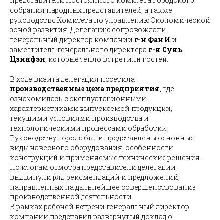
представители Постоянного комитета городского
собрания народных представителей, а также
руководство Комитета по управлению Экономической
зоной развития. Делегацию сопровождали
генеральный директор компании
г-н Фан И
и
заместитель генерального директора
г-н Сунь
Цзинфэн
, которые тепло встретили гостей.
В ходе визита делегация посетила
производственные цеха предприятия
, где
ознакомилась с эксплуатационными
характеристиками выпускаемой продукции,
текущими условиями производства и
технологическими процессами обработки.
Руководству города были представлены основные
виды навесного оборудования, особенности
конструкций и применяемые технические решения.
По итогам осмотра представители делегации
выдвинули ряд рекомендаций и предложений,
направленных на дальнейшее совершенствование
производственной деятельности.
В рамках рабочей встречи генеральный директор
компании представил развернутый доклад о