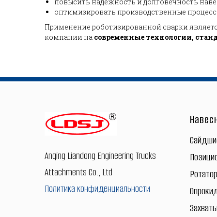
повысить надёжность и долговечность наве
оптимизировать производственные процессы
Применение роботизированной сварки являетс
компании на
современные технологии, стан
Навес
Сайдш
Anqing Liandong Engineering Trucks
Позици
Attachments Co., Ltd
Ротато
Политика конфиденциальности
Опроки
Захват