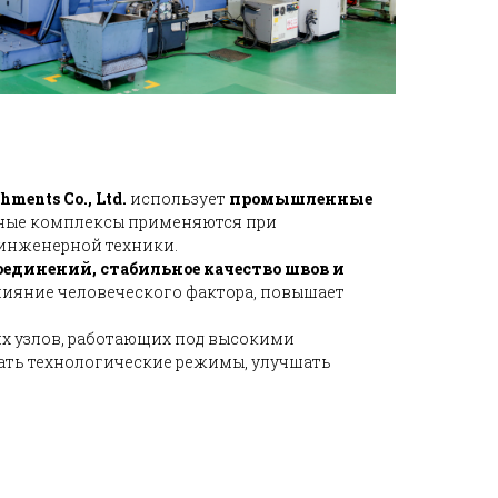
ments Co., Ltd.
использует
промышленные
чные комплексы применяются при
 инженерной техники.
единений, стабильное качество швов и
лияние человеческого фактора, повышает
их узлов, работающих под высокими
ать технологические режимы, улучшать