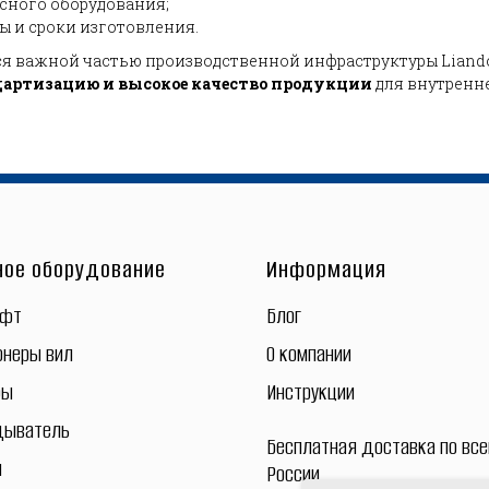
сного оборудования;
 и сроки изготовления.
я важной частью производственной инфраструктуры Liando
дартизацию и высокое качество продукции
для внутренн
ное оборудование
Информация
ифт
Блог
онеры вил
О компании
ры
Инструкции
дыватель
Бесплатная
доставка
по все
ы
России