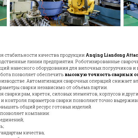
ия стабильности качества продукции
Anqing Liandong Attach
водственные линии предприятия. Роботизированные сваро
ций навесного оборудования для вилочных погрузчиков и
бота позволяет обеспечить
высокую точность сварных со
изводстве. Автоматизация сварочных операций снижает в
раметры сварки независимо от объёма партии.
сварки рам, кареток, силовых элементов, корпусов и друг
 и контроля параметров сварки позволяют точно выдержив
овышать общий ресурс готовых изделий.
 позволяет компании:
оединений;
ь;
андартам качества;