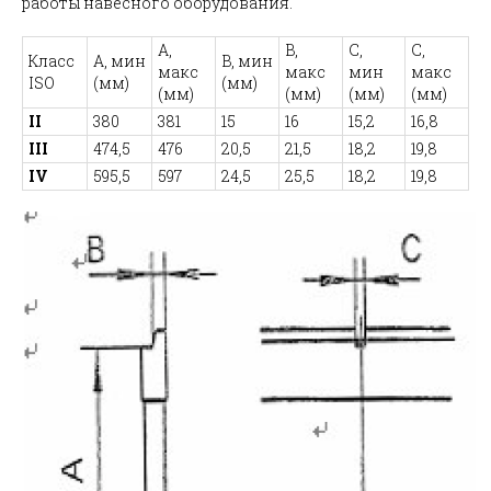
работы навесного оборудования.
A,
B,
C,
C,
Класс
A, мин
B, мин
макс
макс
мин
макс
ISO
(мм)
(мм)
(мм)
(мм)
(мм)
(мм)
II
380
381
15
16
15,2
16,8
III
474,5
476
20,5
21,5
18,2
19,8
IV
595,5
597
24,5
25,5
18,2
19,8