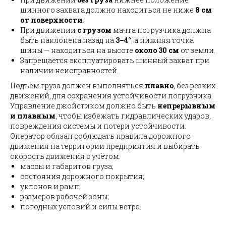
шинного захвата должно находиться не ниже
8 см
от поверхности
.
При движении
с грузом
мачта погрузчика должна
быть наклонена назад на
3–4°
, а нижняя точка
шины — находиться на высоте
около 30 см
от земли.
Запрещается эксплуатировать шинный захват при
наличии неисправностей.
Подъём груза должен выполняться
плавно
, без резких
движений, для сохранения устойчивости погрузчика.
Управление джойстиком должно быть
непрерывным
и плавным
, чтобы избежать гидравлических ударов,
повреждения системы и потери устойчивости.
Оператор обязан соблюдать правила дорожного
движения на территории предприятия и выбирать
скорость движения с учётом:
массы и габаритов груза;
состояния дорожного покрытия;
уклонов и рамп;
размеров рабочей зоны;
погодных условий и силы ветра.