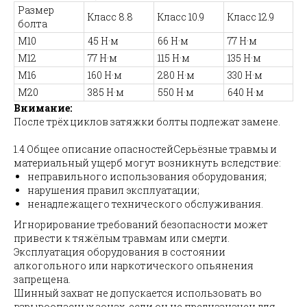
Размер
Класс 8.8
Класс 10.9
Класс 12.9
болта
M10
45 Н·м
66 Н·м
77 Н·м
M12
77 Н·м
115 Н·м
135 Н·м
M16
160 Н·м
280 Н·м
330 Н·м
M20
385 Н·м
550 Н·м
640 Н·м
Внимание:
После трёх циклов затяжки болты подлежат замене.
1.4 Общее описание опасностейСерьёзные травмы и
материальный ущерб могут возникнуть вследствие:
неправильного использования оборудования;
нарушения правил эксплуатации;
ненадлежащего технического обслуживания.
Игнорирование требований безопасности может
привести к тяжёлым травмам или смерти.
Эксплуатация оборудования в состоянии
алкогольного или наркотического опьянения
запрещена.
Шинный захват не допускается использовать во
взрывоопасных зонах, если он не предназначен для