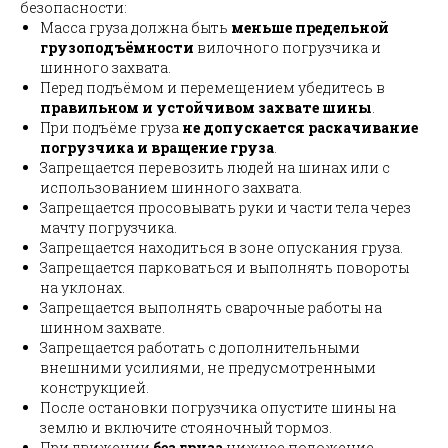
безопасности:
Масса груза должна быть
меньше предельной
грузоподъёмности
вилочного погрузчика и
шинного захвата.
Перед подъёмом и перемещением убедитесь в
правильном и устойчивом захвате шины
.
При подъёме груза
не допускается раскачивание
погрузчика и вращение груза
.
Запрещается перевозить людей на шинах или с
использованием шинного захвата.
Запрещается просовывать руки и части тела через
мачту погрузчика.
Запрещается находиться в зоне опускания груза.
Запрещается парковаться и выполнять повороты
на уклонах.
Запрещается выполнять сварочные работы на
шинном захвате.
Запрещается работать с дополнительными
внешними усилиями, не предусмотренными
конструкцией.
После остановки погрузчика опустите шины на
землю и включите стояночный тормоз.
При движении
без груза
нижнее положение