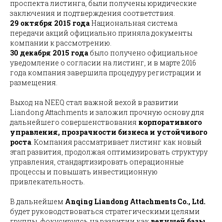
проспекта листинга, были получены юридические
заключения и подтверждения соответствия.
29 октября 2015 года
Национальная система
передачи акций официально приняла документы
компании к рассмотрению.
30 декабря 2015 года
было получено официальное
уведомление о согласии на листинг, и в марте 2016
года компания завершила процедуру регистрации и
размещения.
Выход на NEEQ стал важной вехой в развитии
Liandong Attachments и заложил прочную основу для
дальнейшего совершенствования
корпоративного
управления, прозрачности бизнеса и устойчивого
роста
. Компания рассматривает листинг как новый
этап развития, продолжая оптимизировать структуру
управления, стандартизировать операционные
процессы и повышать инвестиционную
привлекательность.
В дальнейшем
Anqing Liandong Attachments Co., Ltd.
будет руководствоваться стратегическими целями
группы, фокусируясь на развитии как
ведущей базы