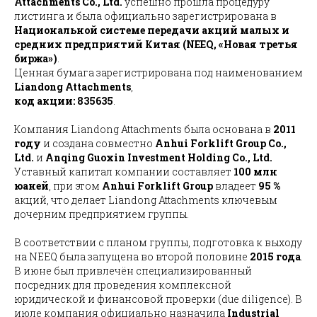
Attachments Co., Ltd.
успешно прошла процедуру
листинга и была официально зарегистрирована в
Национальной системе передачи акций малых и
средних предприятий Китая (NEEQ, «Новая третья
биржа»)
.
Ценная бумага зарегистрирована под наименованием
Liandong Attachments
,
код акции: 835635
.
Компания Liandong Attachments была основана в
2011
году
и создана совместно
Anhui Forklift Group Co.,
Ltd.
и
Anqing Guoxin Investment Holding Co., Ltd.
Уставный капитал компании составляет
100 млн
юаней
, при этом
Anhui Forklift Group
владеет
95 %
акций, что делает Liandong Attachments ключевым
дочерним предприятием группы.
В соответствии с планом группы, подготовка к выходу
на NEEQ была запущена во второй половине
2015 года
.
В июне был привлечён специализированный
посредник для проведения комплексной
юридической и финансовой проверки (due diligence). В
июле компания официально назначила
Industrial