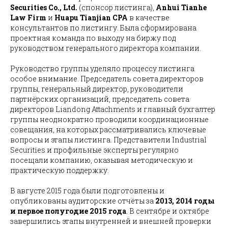
Securities Co., Ltd.
(спонсор листинга),
Anhui Tianhe
Law Firm
и
Huapu Tianjian CPA
в качестве
консультантов по листингу. Была сформирована
проектная команда по выходу на биржу под
руководством генерального директора компании.
Руководство группы уделяло процессу листинга
особое внимание. Председатель совета директоров
группы, генеральный директор, руководители
партнёрских организаций, председатель совета
директоров Liandong Attachments и главный бухгалтер
группы неоднократно проводили координационные
совещания, на которых рассматривались ключевые
вопросы и этапы листинга. Представители Industrial
Securities и профильные эксперты регулярно
посещали компанию, оказывая методическую и
практическую поддержку.
В августе 2015 года были подготовлены и
опубликованы аудиторские отчёты за
2013, 2014 годы
и первое полугодие 2015 года
. В сентябре и октябре
завершились этапы внутренней и внешней проверки