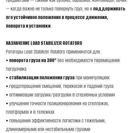
предметами — такими как рулоны, барабаны, контейнеры, бочки
— когда важно не только повернуть груз, но и
поддерживать
его устойчивое положение в процессе движения,
поворота и установки
.
НАЗНАЧЕНИЕ LOAD STABILIZER ROTATORS
Ротаторы Load Stabilizer Rotators применяются для:
•
поворота груза на 360°
без необходимости перемещения
погрузчика
•
стабилизации положения груза
при манипуляциях
• предотвращения смещений, перекосов и падений груза
• оптимизации загрузки/разгрузки в стеснённых условиях
• улучшения точности позиционирования на стеллажах,
платформах и в тележках
• повышения эффективности логистики с тяжёлыми,
длинномерными или нестабильными грузами