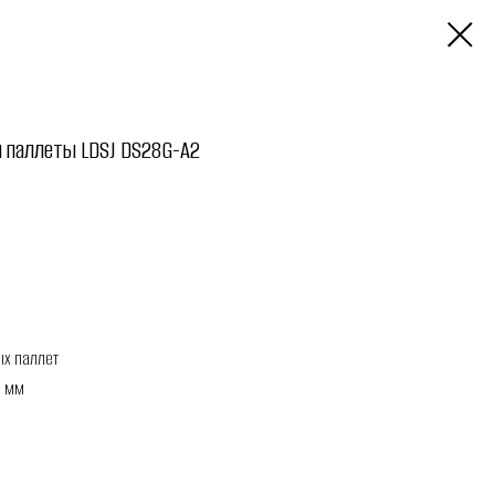
 паллеты LDSJ DS28G-A2
ых паллет
0 мм