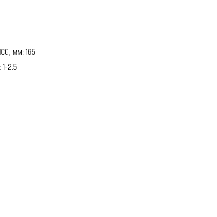
CG, мм: 165
 1-2.5