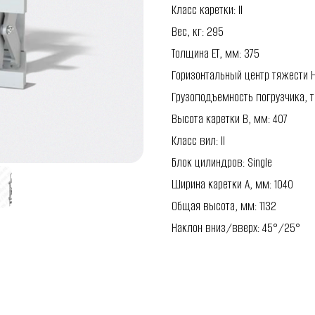
Класс каретки: II
Вес, кг: 295
Толщина ET, мм: 375
Горизонтальный центр тяжести H
Грузоподъемность погрузчика, т:
Высота каретки B, мм: 407
Класс вил: II
Блок цилиндров: Single
Ширина каретки A, мм: 1040
Общая высота, мм: 1132
Наклон вниз/вверх: 45°/25°