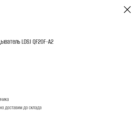
ыватель LDSJ QF20F-A2
зчика
но доставим до склада