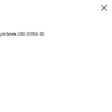
я бочек LDSJ DT05G-S5