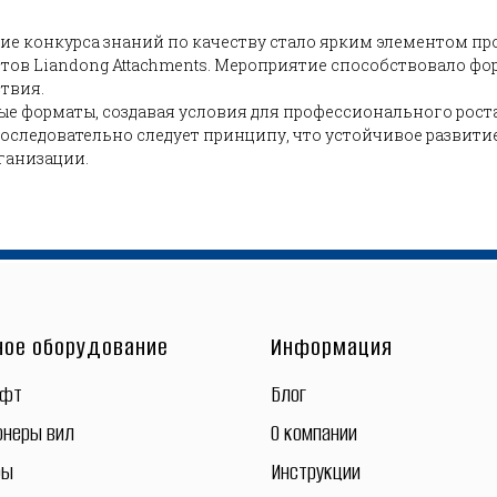
е конкурса знаний по качеству стало ярким элементом пр
тов Liandong Attachments. Мероприятие способствовало ф
твия.
ые форматы, создавая условия для профессионального рост
оследовательно следует принципу, что устойчивое развит
рганизации.
ное оборудование
Информация
ифт
Блог
онеры вил
О компании
ры
Инструкции