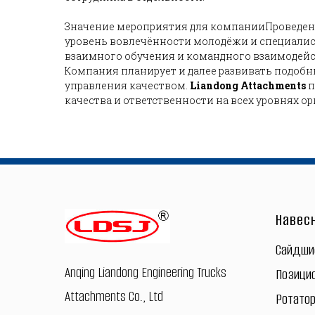
Значение мероприятия для компанииПроведени
уровень вовлечённости молодёжи и специалис
взаимного обучения и командного взаимодейс
Компания планирует и далее развивать подобн
управления качеством.
Liandong Attachments
п
качества и ответственности на всех уровнях о
Навес
Сайдш
Anqing Liandong Engineering Trucks
Позици
Attachments Co., Ltd
Ротато