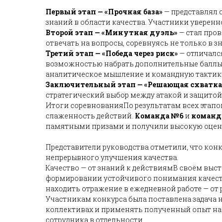
Первый этап — «Прочная база»
— представлял 
знаний в области качества. Участники уверенн
Второй этап — «Минутная дуэль»
— стал про
отвечать на вопросы, соревнуясь не только в 
Третий этап — «Победа через риск»
— отличалс
возможностью набрать дополнительные баллы 
аналитическое мышление и командную тактик
Заключительный этап — «Решающая схватка
стратегический выбор между атакой и защитой
Итоги соревнованияПо результатам всех этап
слаженность действий.
Команда №6
и
команд
памятными призами и получили высокую оценк
Представители руководства отметили, что кон
непрерывного улучшения качества.
Качество — от знаний к действиямВ своём выс
формировании устойчивого понимания качеств
находить отражение в ежедневной работе — от
Участникам конкурса была поставлена задача 
коллективах и применять полученный опыт на 
сотрудника в отдельности.