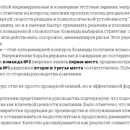
собой индивидуальные и командные тестовые задания, нап
о отвечали на вопросы, заложив прочную основу для дальн
веркой скорости реакции и психологической устойчивости
знаниях, но и в умении быстро принимать решения в услови
я повышенной сложностью. Команды выбирали стратегию: о
или действовать осторожно, минимизируя риски. Этот рау
у.
»
— стал кульминацией конкурса. Команды получили возмож
. Напряжённая борьба держала зал в ожидании до последнег
ов
команда №2
уверенно заняла
первое место
, продемонстр
а №1
разделили
второе и третье места
соответственно. Поб
у со стороны руководства компании.
курс стал не просто проверкой знаний, но и эффективной ф
туплении представители руководства подчеркнули, что под
а как ключевой ценности компании. Было отмечено, что з
 разработки продукции до производства и обслуживания кли
не останавливаться на достигнутом и продолжать развиват
практике. Качество рассматривается как результат совмес