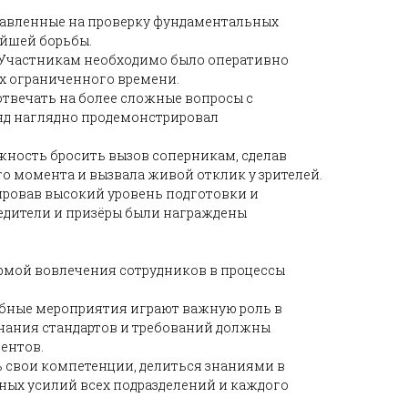
равленные на проверку фундаментальных
ейшей борьбы.
. Участникам необходимо было оперативно
ях ограниченного времени.
твечать на более сложные вопросы с
нд наглядно продемонстрировал
ность бросить вызов соперникам, сделав
о момента и вызвала живой отклик у зрителей.
ировав высокий уровень подготовки и
едители и призёры были награждены
ормой вовлечения сотрудников в процессы
обные мероприятия играют важную роль в
нания стандартов и требований должны
ентов.
ь свои компетенции, делиться знаниями в
тных усилий всех подразделений и каждого