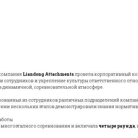
компания
Liandong Attachments
провела корпоративный кон
сотрудников и укрепление культуры ответственного отнош
в динамичной, соревновательной атмосфере.
рованных из сотрудников различных подразделений компан
ении нескольких этапов демонстрировали знания нормативн
работы
е многоэтапного соревнования и включала
четыре раунда
,