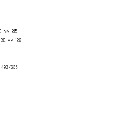
, мм: 215
CG, мм: 129
: 493/636