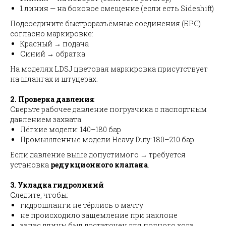
1 линия — на боковое смещение (если есть Sideshift)
Подсоедините быстроразъёмные соединения (БРС)
согласно маркировке:
Красный → подача
Синий → обратка
На моделях LDSJ цветовая маркировка присутствует
на шлангах и штуцерах.
2. Проверка давления
Сверьте рабочее давление погрузчика с паспортным
давлением захвата:
Лёгкие модели: 140–180 бар
Промышленные модели Heavy Duty: 180–210 бар
Если давление выше допустимого → требуется
установка
редукционного клапана
.
3. Укладка гидролиний
Следите, чтобы:
гидрошланги не тёрлись о мачту
не происходило защемление при наклоне
запас длины был достаточен для полного хода