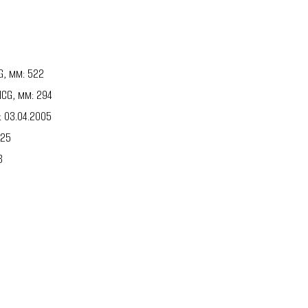
G, мм: 522
HCG, мм: 294
: 03.04.2005
525
8
8