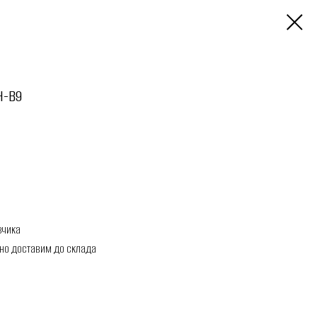
H-B9
зчика
но доставим до склада