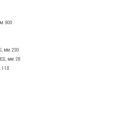
м: 900
G, мм: 230
HCG, мм: 28
1-1.8