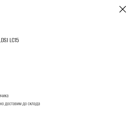
LDSJ LC15
зчика
но доставим до склада