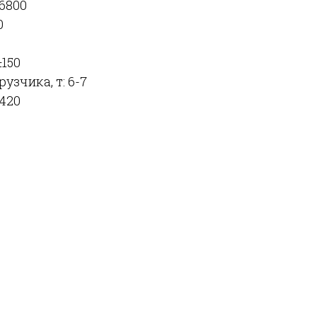
 6800
0
150
узчика, т: 6-7
420