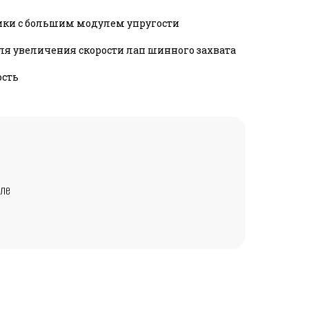
ки с большим модулем упругости
ля увеличения скорости лап шинного захвата
ость
еле