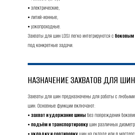
• электрические;
• литий-ионные;
• узкопроходные.
Захваты для шин LDSJ легко интегрируются с
боковым 
под конкретные задачи.
НАЗНАЧЕНИЕ ЗАХВАТОВ ДЛЯ ШИН
Захваты для шин предназначены для работы с любыми 
шин. Основные функции включают:
•
захват и удержание шины
без повреждения боковин
•
подъём и транспортировку
шин различных диаметр
•
укладку и сортировку
шин на складе или в мастерс