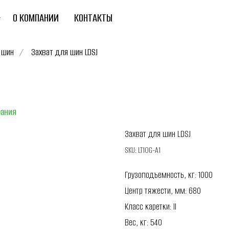
О КОМПАНИИ
КОНТАКТЫ
 шин
/
Захват для шин LDSJ
рания
Захват для шин LDSJ
SKU:
LT10G-A1
Грузоподъемность, кг: 1000
Центр тяжести, мм: 680
Класс каретки: II
Вес, кг: 540