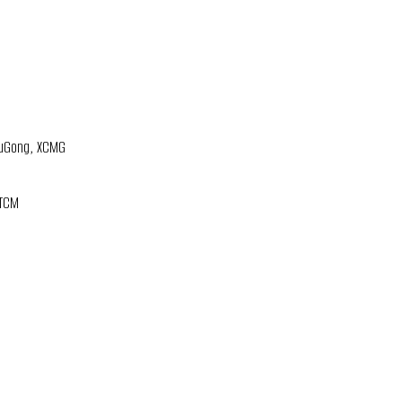
LiuGong, XCMG
 TCM