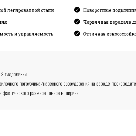
ной легированной стали
Поворотные подшипни
ния
Червячная передача д
имость и управляемость
Отличная износостойк
 2 гидролинии
вилочного погрузчика/навесного оборудования на заводе-производит
е фактического размера товара в ширине