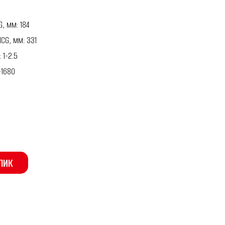
, мм: 184
CG, мм: 331
 1-2.5
-1680
0
ЛИК